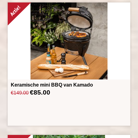
Keramische mini BBQ van Kamado
€
85.00
Oorspronkelijke
Huidige
€
149.00
prijs
prijs
was:
is:
€149.00.
€85.00.