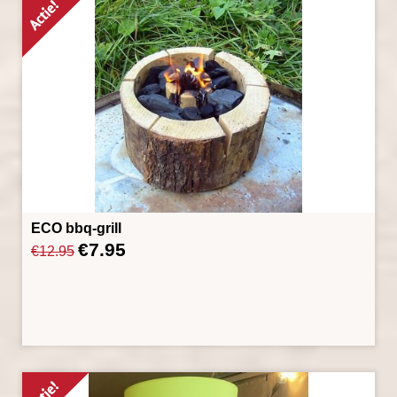
ECO bbq-grill
€
7.95
Oorspronkelijke
Huidige
€
12.95
prijs
prijs
was:
is:
€12.95.
€7.95.