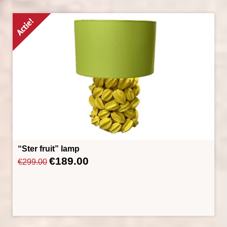
“Ster fruit” lamp
€
189.00
Oorspronkelijke
Huidige
€
299.00
prijs
prijs
was:
is:
€299.00.
€189.00.