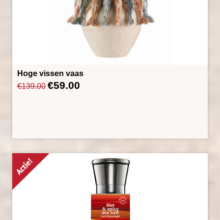
Hoge vissen vaas
€
59.00
Oorspronkelijke
Huidige
€
139.00
prijs
prijs
was:
is:
€139.00.
€59.00.