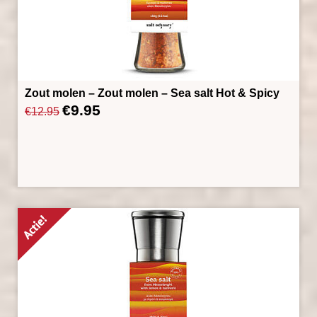
Zout molen – Zout molen – Sea salt Hot & Spicy
€
9.95
Oorspronkelijke
Huidige
€
12.95
prijs
prijs
was:
is:
€12.95.
€9.95.