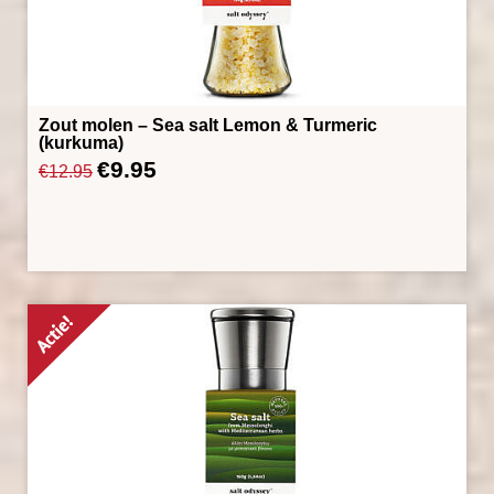
Zout molen – Sea salt Lemon & Turmeric
(kurkuma)
€
9.95
Oorspronkelijke
Huidige
€
12.95
prijs
prijs
was:
is:
€12.95.
€9.95.