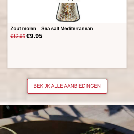
Zout molen – Sea salt Mediterranean
€
9.95
Oorspronkelijke
Huidige
€
12.95
prijs
prijs
was:
is:
€12.95.
€9.95.
BEKIJK ALLE AANBIEDINGEN