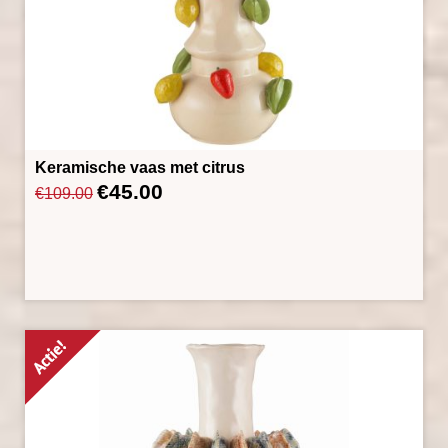
Keramische vaas met citrus
€
45.00
Oorspronkelijke
Huidige
€
109.00
prijs
prijs
was:
is:
€109.00.
€45.00.