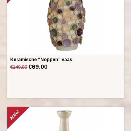
Keramische “Noppen” vaas
€
69.00
Oorspronkelijke
Huidige
€
149.00
prijs
prijs
was:
is:
€149.00.
€69.00.