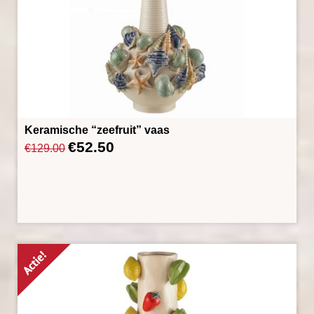
Keramische “zeefruit” vaas
€
52.50
Oorspronkelijke
Huidige
€
129.00
prijs
prijs
was:
is:
€129.00.
€52.50.