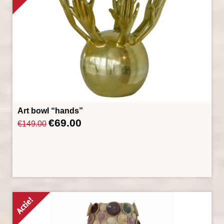
Art bowl “hands”
€
69.00
Oorspronkelijke
Huidige
€
149.00
prijs
prijs
was:
is:
€149.00.
€69.00.