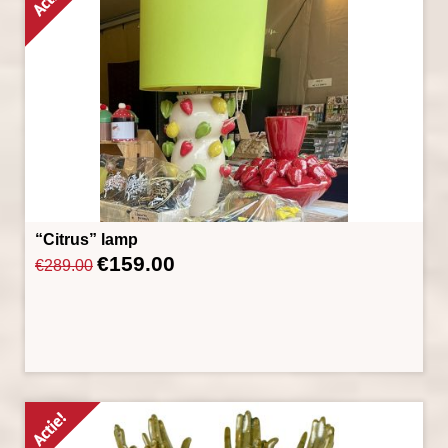
“Citrus” lamp
€
159.00
Oorspronkelijke
Huidige
€
289.00
prijs
prijs
was:
is:
€289.00.
€159.00.