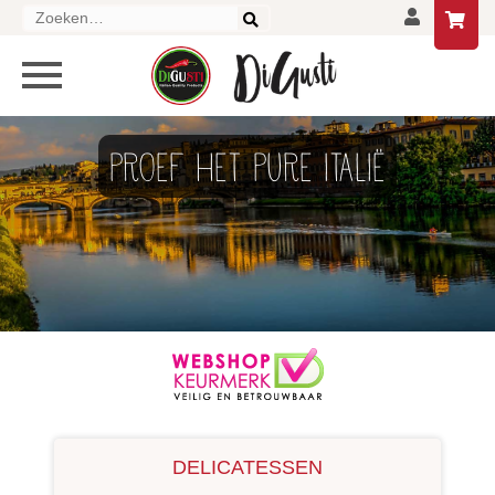
Zoeken
naar:
HOME
PROEF HET PURE ITALIË
DELICATESSEN
DRANKEN
LIFESTYLE
GESCHENKEN EN PAKKETTEN
AANBIEDINGEN
DELICATESSEN
CONTACT